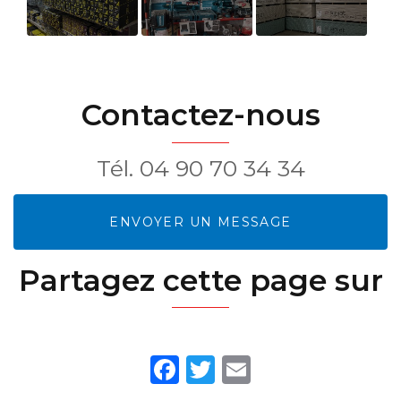
Visserie &
Électroportatif
Plaques de
Pointe &
"Makita"
plâtre
Accessoire
Contactez-nous
Tél.
04 90 70 34 34
ENVOYER UN MESSAGE
Partagez cette page sur
Facebook
Twitter
Email