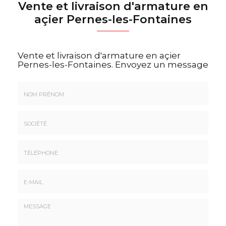
Vente et livraison d'armature en
açier Pernes-les-Fontaines
Vente et livraison d'armature en açier
Pernes-les-Fontaines.
Envoyez un message
Nom
&
Prénom
Société
*
:
Téléphone
E-
mail