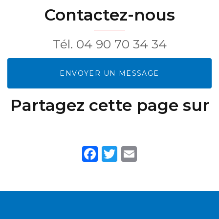
d'Escabeau
: disques et
Raccord -
Contactez-nous
consommables
PVC & Galva
Tél.
04 90 70 34 34
ENVOYER UN MESSAGE
Partagez cette page sur
Facebook
Twitter
Email