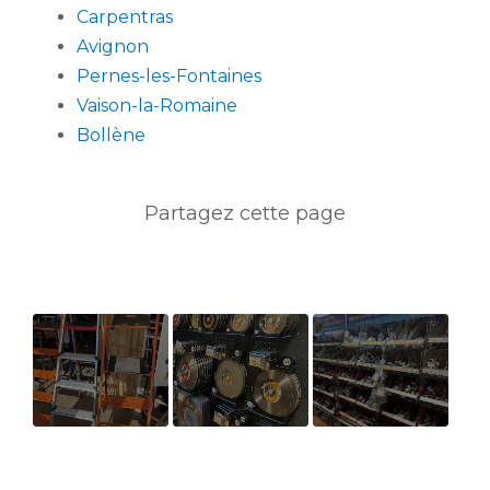
Carpentras
Avignon
Pernes-les-Fontaines
Vaison-la-Romaine
Bollène
Notre
Outils
- Tuyau -
gamme
électroportatifs
Descente -