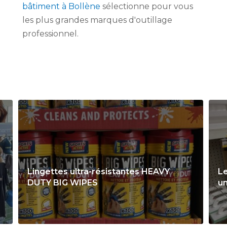
bâtiment à Bollène
sélectionne pour vous
les plus grandes marques d'outillage
professionnel.
Lingettes ultra-résistantes HEAVY
Le
DUTY BIG WIPES
un