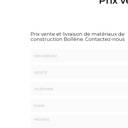
Prix v
Prix vente et livraison de matériaux de
construction Bollène.
Contactez-nous
Nom
&
Prénom
Société
*
:
Téléphone
E-
mail