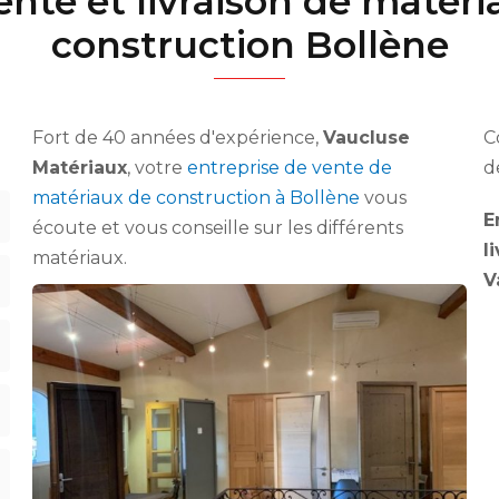
ente et livraison de matér
construction Bollène
Fort de 40 années d'expérience,
Vaucluse
C
Matériaux
, votre
entreprise de vente de
d
matériaux de construction à Bollène
vous
E
écoute et vous conseille sur les différents
l
matériaux.
V