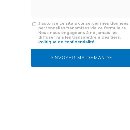
*
Message
J'autorise ce site à conserver mes données
personnelles transmises via ce formulaire.
:
Nous nous engageons à ne jamais les
*
diffuser ni à les transmettre à des tiers.
Politique de confidentialité
Acceptation
RGPD
ENVOYER MA DEMANDE
*