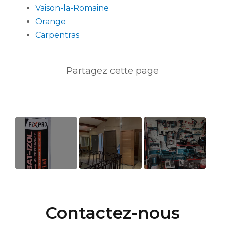
Vaison-la-Romaine
Orange
Carpentras
Mousse
Menuiserie
Électroportatif
polyuréthane
intérieure
"Makita"
- Bat-izol -
Contactez-nous
Fixpro