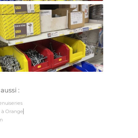
aussi :
enuiseries
n à Orange
on