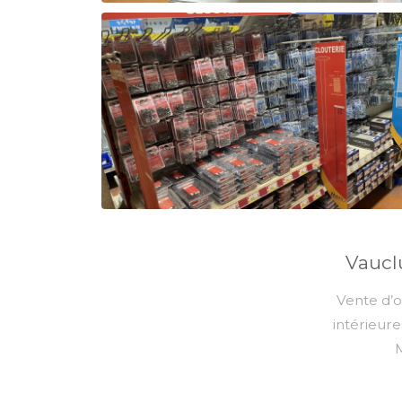
Vauclu
Vente d’o
intérieur
M